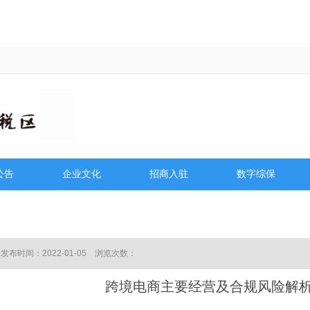
公告
企业文化
招商入驻
数字综保
公告
党团建设
入驻条件
信息
工会活动
入驻流程
布时间：2022-01-05 浏览次数：
廉政建设
功能介绍
跨境电商主要经营及合规风险解
职工风采
政策优惠